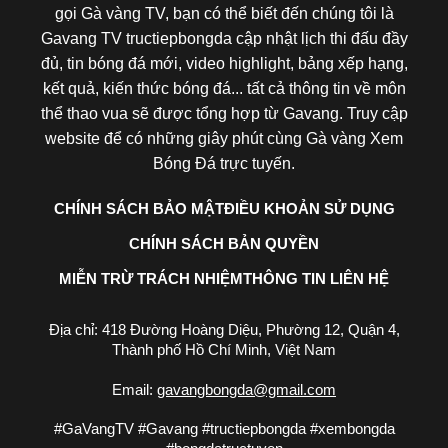
gọi Gà vàng TV, bạn có thể biết đến chúng tôi là
Gavang TV tructiepbongda cập nhật lịch thi đấu đầy
đủ, tin bóng đá mới, video highlight, bảng xếp hạng,
kết quả, kiến thức bóng đá... tất cả thông tin về môn
thể thao vua sẽ được tổng hợp từ Gavang. Truy cập
website để có những giây phút cùng Gà vàng Xem
Bóng Đá trực tuyến.
CHÍNH SÁCH BẢO MẬT
ĐIỀU KHOẢN SỬ DỤNG
CHÍNH SÁCH BẢN QUYỀN
MIỄN TRỪ TRÁCH NHIỆM
THÔNG TIN LIÊN HỆ
Địa chỉ: 418 Đường Hoàng Diệu, Phường 12, Quận 4,
Thành phố Hồ Chí Minh, Việt Nam
Email:
gavangbongda@gmail.com
#GaVangTV #Gavang #tructiepbongda #xembongda