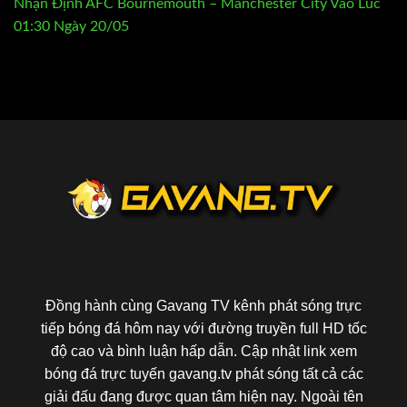
Nhận Định AFC Bournemouth – Manchester City Vào Lúc
01:30 Ngày 20/05
Đồng hành cùng Gavang TV kênh phát sóng trực
tiếp bóng đá hôm nay với đường truyền full HD tốc
độ cao và bình luận hấp dẫn. Cập nhật link xem
bóng đá trực tuyến gavang.tv phát sóng tất cả các
giải đấu đang được quan tâm hiện nay. Ngoài tên