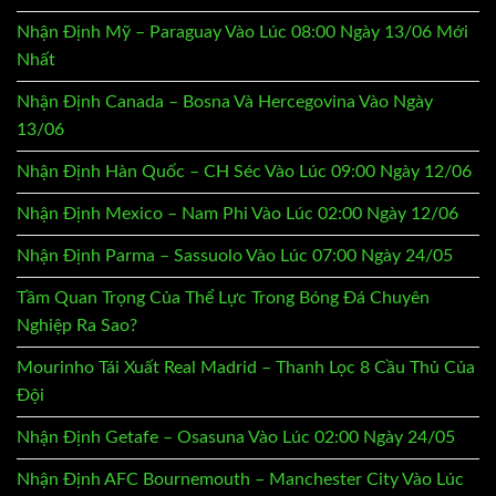
Nhận Định Mỹ – Paraguay Vào Lúc 08:00 Ngày 13/06 Mới
Nhất
Nhận Định Canada – Bosna Và Hercegovina Vào Ngày
13/06
Nhận Định Hàn Quốc – CH Séc Vào Lúc 09:00 Ngày 12/06
Nhận Định Mexico – Nam Phi Vào Lúc 02:00 Ngày 12/06
Nhận Định Parma – Sassuolo Vào Lúc 07:00 Ngày 24/05
Tầm Quan Trọng Của Thể Lực Trong Bóng Đá Chuyên
Nghiệp Ra Sao?
Mourinho Tái Xuất Real Madrid – Thanh Lọc 8 Cầu Thủ Của
Đội
Nhận Định Getafe – Osasuna Vào Lúc 02:00 Ngày 24/05
Nhận Định AFC Bournemouth – Manchester City Vào Lúc